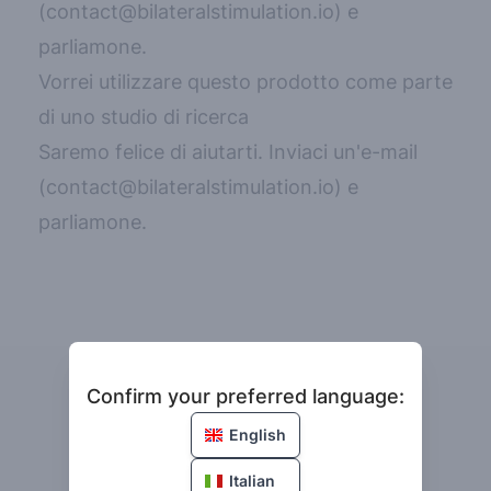
(
contact@bilateralstimulation.io
) e
parliamone.
Vorrei utilizzare questo prodotto come parte
di uno studio di ricerca
Saremo felice di aiutarti. Inviaci un'e-mail
(
contact@bilateralstimulation.io
) e
parliamone.
Confirm your preferred language
Confirm your preferred language:
Lingua
English
Italian