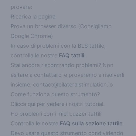
numero di secondi/passaggi
provare:
Scorciatoie da tastiera
Ricarica la pagina
Assistenza prioritaria
Prova un browser diverso (Consigliamo
HIPAA Business Associate Agreement (BAA)
Google Chrome
)
Ci impegniamo a mantenere sempre una
In caso di problemi con la BLS tattile,
versione gratuita del prodotto e l'aiuto
controlla le nostre
FAQ tattili
.
economico da parte dei nostri iscritti al piano
Stai ancora riscontrando problemi? Non
Professionale ci permette di farlo.
esitare a contattarci e proveremo a risolverli
Fai l'upgrade a Professionale
insieme:
contact@bilateralstimulation.io
Come funziona questo strumento?
Successivo: Buzzer tattili
Clicca qui per vedere i nostri tutorial.
Ho problemi con i miei buzzer tattili
Controlla le nostre
FAQ sulla sezione tattile
Devo usare questo strumento condividendo