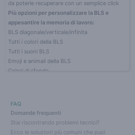
da poterle recuperare con un semplice click
Più opzioni per personalizzare la BLS e
appesantire la memoria di lavoro:
BLS diagonale/verticale/infinita
Tutti i colori della BLS
Tutti i suoni BLS
Emoji e animali della BLS
Colori di sfondo
Immagini di sfondo
Metti in pausa & riavvia la BLS all'istante
Regolare il volume della BLS uditiva
FAQ
BLS randomizzata
Domande frequenti
Funzionalità per migliorare l'uso:
Stai riscontrando problemi tecnici?
Ferma la BLS automaticamente dopo un certo
Ecco le soluzioni più comuni che puoi