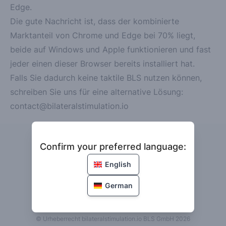
Edge.
Die gute Nachricht ist, dass der kombinierte
Marktanteil von Chrome und Edge bei 70% liegt,
beide auf Windows und Apple funktionieren und fast
jeder einen dieser Browser bereits installiert hat.
Falls Sie dadurch keine taktile BLS nutzen können,
schreiben Sie uns für eine alternative Lösung:
contact@bilateralstimulation.io
Confirm your preferred language
Confirm your preferred language:
Sprache
English
German
Kontakt
Datenschutz
AGB
Impressum
© Urheberrecht bilateralstimulation.io BLS GmbH 2026