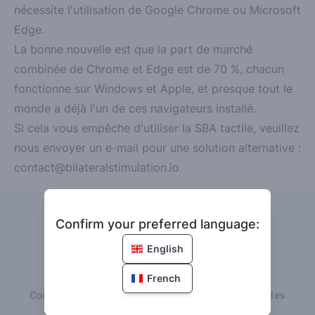
nécessite l'utilisation de Google Chrome ou Microsoft
Edge.
La bonne nouvelle est que la part de marché
combinée de Chrome et Edge est de 70 %, chacun
fonctionne sur Windows et Apple, et presque tout le
monde a déjà l'un de ces navigateurs installé.
Si cela vous empêche d'utiliser la SBA tactile, veuillez
nous envoyer un e-mail pour une solution alternative :
contact@bilateralstimulation.io
Confirm your preferred language
Confirm your preferred language:
Langue
English
French
Contact
Confidentialité
Conditions
Mentions légales